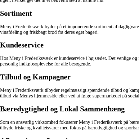
ugen, hvilket gør det til et bekvemt sted at handle ind.
Sortiment
Meny i Frederiksværk byder på et imponerende sortiment af dagligvarer, f
vinafdeling og friskbagt brød fra deres eget bageri.
Kundeservice
Hos Meny i Frederiksværk er kundeservice i højsædet. Det venlige og i
personlig indkøbsoplevelse for alle besøgende.
Tilbud og Kampagner
Meny i Frederiksværk tilbyder regelmæssigt spændende tilbud og kampag
tilbud via Menys hjemmeside eller ved at følge supermarkedet på socia
Bæredygtighed og Lokal Sammenhæng
Som en ansvarlig virksomhed fokuserer Meny i Frederiksværk på bære
tilbyde friske og kvalitetsvarer med fokus på bæredygtighed og sporba