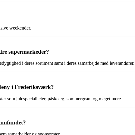
lusive weekender.
ndre supermarkeder?
dygtighed i deres sortiment samt i deres samarbejde med leverandører.
Meny i Frederiksværk?
kter som julespecialiteter, påskeæg, sommergrønt og meget mere.
samfundet?
nem samarbejder og sponsorater.