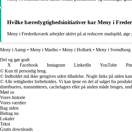
Hvilke bæredygtighedsinitiativer har Meny i Frede
Meny i Frederiksværk arbejder aktivt på at reducere madspild, øge
Meny i Aarup
•
Meny i Maribo
•
Meny i Holbæk
•
Meny i Svendborg
Del og gør godt
X
Facebook
Instagram
LinkedIn
YouTube
Pin
© Kun til personlig brug.
© Indholdet må ikke gengives uden tilladelse. Nogle links på siden ka
© Alle rettigheder forbeholdes. Vi kan tjene en del af salget fra produk
distribueres, transmitteres, cachelagres eller på anden måde bruges, und
Mød os
Vores historie
Vores værdier
Bag siden
Bidrag nu
Lokaler
Tekst
Gratis downloads