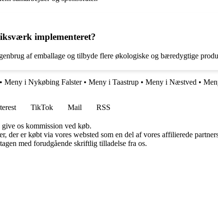
riksværk implementeret?
 genbrug af emballage og tilbyde flere økologiske og bæredygtige produ
•
Meny i Nykøbing Falster
•
Meny i Taastrup
•
Meny i Næstved
•
Meny
terest
TikTok
Mail
RSS
n give os kommission ved køb.
ter, der er købt via vores websted som en del af vores affilierede partn
tagen med forudgående skriftlig tilladelse fra os.