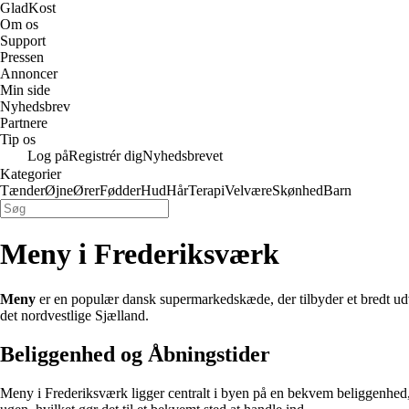
GladKost
Om os
Support
Pressen
Annoncer
Min side
Nyhedsbrev
Partnere
Tip os
Log på
Registrér dig
Nyhedsbrevet
Kategorier
Tænder
Øjne
Ører
Fødder
Hud
Hår
Terapi
Velvære
Skønhed
Barn
Meny i Frederiksværk
Meny
er en populær dansk supermarkedskæde, der tilbyder et bredt udval
det nordvestlige Sjælland.
Beliggenhed og Åbningstider
Meny i Frederiksværk ligger centralt i byen på en bekvem beliggenhed,