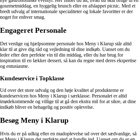
nye gastronomiske eventyr. Her finder du alt, hvad du skal bruge til en
gourmetmiddag, en hyggelig brunch eller en afslappet picnic. Med et
bredt udvalg af internationale specialiteter og lokale favoritter er der
noget for enhver smag.
Engageret Personale
Det venlige og hjælpsomme personale hos Meny i Klarup står altid
klar til at give dig råd og vejledning til dine indkøb. Uanset om du
leder efter den perfekte vin til din middag, eller du har brug for
inspiration til en lækker dessert, så kan du regne med deres ekspertise
og entusiasme.
Kundeservice i Topklasse
Ud over det store udvalg og den høje kvalitet af produkterne er
kundeservicen hos Meny i Klarup i særklasse. Personalet er altid
imødekommende og villige til at gå den ekstra mil for at sikre, at dine
indkøb bliver en behagelig og positiv oplevelse.
Besøg Meny i Klarup
Hvis du er på udkig efter en madoplevelse ud over det sædvanlige, så
er Meny i Klarup det perfekte sted at handle ind. Uanset om du er en