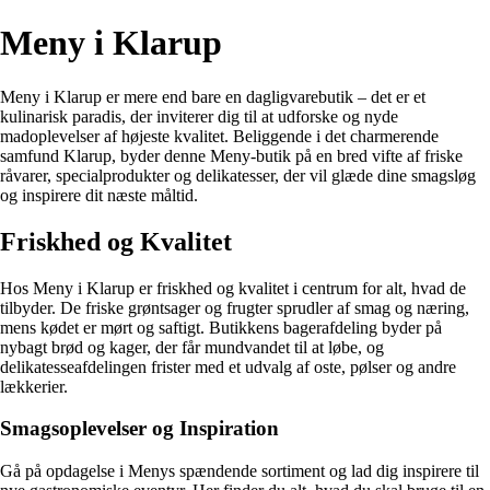
Meny i Klarup
Meny i Klarup er mere end bare en dagligvarebutik – det er et
kulinarisk paradis, der inviterer dig til at udforske og nyde
madoplevelser af højeste kvalitet. Beliggende i det charmerende
samfund Klarup, byder denne Meny-butik på en bred vifte af friske
råvarer, specialprodukter og delikatesser, der vil glæde dine smagsløg
og inspirere dit næste måltid.
Friskhed og Kvalitet
Hos Meny i Klarup er friskhed og kvalitet i centrum for alt, hvad de
tilbyder. De friske grøntsager og frugter sprudler af smag og næring,
mens kødet er mørt og saftigt. Butikkens bagerafdeling byder på
nybagt brød og kager, der får mundvandet til at løbe, og
delikatesseafdelingen frister med et udvalg af oste, pølser og andre
lækkerier.
Smagsoplevelser og Inspiration
Gå på opdagelse i Menys spændende sortiment og lad dig inspirere til