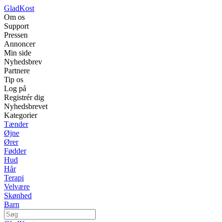
GladKost
Om os
Support
Pressen
Annoncer
Min side
Nyhedsbrev
Partnere
Tip os
Log på
Registrér dig
Nyhedsbrevet
Kategorier
Tænder
Øjne
Ører
Fødder
Hud
Hår
Terapi
Velvære
Skønhed
Barn