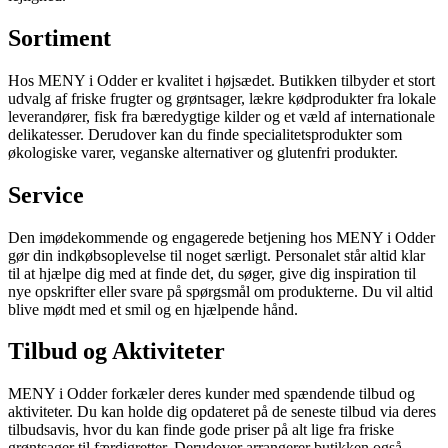
Sortiment
Hos MENY i Odder er kvalitet i højsædet. Butikken tilbyder et stort
udvalg af friske frugter og grøntsager, lækre kødprodukter fra lokale
leverandører, fisk fra bæredygtige kilder og et væld af internationale
delikatesser. Derudover kan du finde specialitetsprodukter som
økologiske varer, veganske alternativer og glutenfri produkter.
Service
Den imødekommende og engagerede betjening hos MENY i Odder
gør din indkøbsoplevelse til noget særligt. Personalet står altid klar
til at hjælpe dig med at finde det, du søger, give dig inspiration til
nye opskrifter eller svare på spørgsmål om produkterne. Du vil altid
blive mødt med et smil og en hjælpende hånd.
Tilbud og Aktiviteter
MENY i Odder forkæler deres kunder med spændende tilbud og
aktiviteter. Du kan holde dig opdateret på de seneste tilbud via deres
tilbudsavis, hvor du kan finde gode priser på alt lige fra friske
grøntsager til færdigretter. Derudover arrangerer butikken også