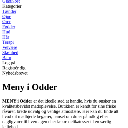
GladKost
Kategorier
Tænder
Øjne
Ører
Fødder
Hud
Hår
Terapi
Velvære
Skønhed
Barn
Log på
Registrér dig
Nyhedsbrevet
Meny i Odder
MENY i Odder
er det ideelle sted at handle, hvis du ønsker en
kvalitetsbevidst madoplevelse. Butikken er kendt for sine friske
råvarer, brede udvalg og venlige atmosfære. Her kan du finde alt
hvad dit madhjerte begærer, uanset om du er på udkig efter
dagligvarer til hverdagen eller lækre delikatesser til en særlig
lejlighed.