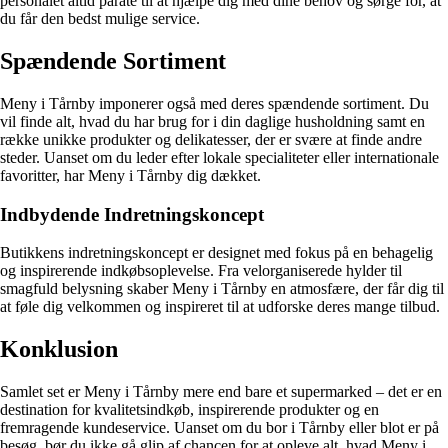
personalet altid parate til at hjælpe dig med dine behov og sørge for, at
du får den bedst mulige service.
Spændende Sortiment
Meny i Tårnby imponerer også med deres spændende sortiment. Du
vil finde alt, hvad du har brug for i din daglige husholdning samt en
række unikke produkter og delikatesser, der er svære at finde andre
steder. Uanset om du leder efter lokale specialiteter eller internationale
favoritter, har Meny i Tårnby dig dækket.
Indbydende Indretningskoncept
Butikkens indretningskoncept er designet med fokus på en behagelig
og inspirerende indkøbsoplevelse. Fra velorganiserede hylder til
smagfuld belysning skaber Meny i Tårnby en atmosfære, der får dig til
at føle dig velkommen og inspireret til at udforske deres mange tilbud.
Konklusion
Samlet set er Meny i Tårnby mere end bare et supermarked – det er en
destination for kvalitetsindkøb, inspirerende produkter og en
fremragende kundeservice. Uanset om du bor i Tårnby eller blot er på
besøg, bør du ikke gå glip af chancen for at opleve alt, hvad Meny i