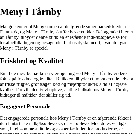
Meny i Tårnby
Mange kender til Meny som en af de førende supermarkedskæder i
Danmark, og Meny i Tårnby skuffer bestemt ikke. Beliggende i hjertet
af Tårnby, tilbyder denne butik en enestående indkøbsoplevelse for
lokalbefolkningen og besøgende. Lad os dykke ned i, hvad der gør
Meny i Tårnby så speciel.
Friskhed og Kvalitet
En af de mest bemærkelsesværdige ting ved Meny i Tårnby er deres
fokus på friskhed og kvalitet. Butikken tilbyder et imponerende udvalg
af friske frugter, grøntsager, kød og mejeriprodukter, altid af højeste
kvalitet. Du vil uden tvivl opleve, at dine indkøb hos Meny i Tårnby
bidrager til måltider, der skiller sig ud.
Engageret Personale
Det engagerede personale hos Meny i Tårnby er en afgørende faktor i
den fantastiske indkøbsoplevelse, du vil opleve. Med deres venlige
smil, hjælpsomme attitude og ekspertise inden for produkterne, er