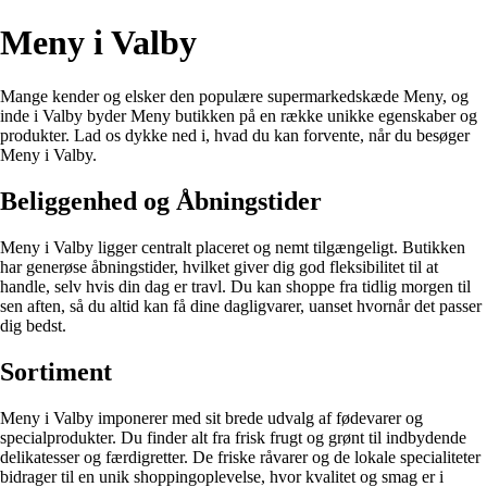
Meny i Valby
Mange kender og elsker den populære supermarkedskæde Meny, og
inde i Valby byder Meny butikken på en række unikke egenskaber og
produkter. Lad os dykke ned i, hvad du kan forvente, når du besøger
Meny i Valby.
Beliggenhed og Åbningstider
Meny i Valby ligger centralt placeret og nemt tilgængeligt. Butikken
har generøse åbningstider, hvilket giver dig god fleksibilitet til at
handle, selv hvis din dag er travl. Du kan shoppe fra tidlig morgen til
sen aften, så du altid kan få dine dagligvarer, uanset hvornår det passer
dig bedst.
Sortiment
Meny i Valby imponerer med sit brede udvalg af fødevarer og
specialprodukter. Du finder alt fra frisk frugt og grønt til indbydende
delikatesser og færdigretter. De friske råvarer og de lokale specialiteter
bidrager til en unik shoppingoplevelse, hvor kvalitet og smag er i