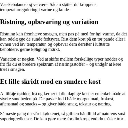
Væskebalance og velvære: Sådan støtter du kroppens
temperaturregulering i varme og kulde
Ristning, opbevaring og variation
Ristning kan fremhæve smagen, men pas på med for høj varme, da det
kan ødelægge de sunde fedtsyrer. Rist dem kort på en tør pande eller i
ovnen ved lav temperatur, og opbevar dem derefter i lufttætte
beholdere, gerne køligt og mørkt.
Variation er nøglen. Ved at skifte mellem forskellige typer nødder og
frø får du et bredere spektrum af næringsstoffer – og undgår at køre
træt i smagen.
Et lille skridt mod en sundere kost
At tilføje nødder, frø og kerner til din daglige kost er en enkel måde at
styrke sundheden på. De passer ind i både morgenmad, frokost,
aftensmad og snacks – og giver både smag, tekstur og næring.
Så næste gang du står i køkkenet, så grib en håndfuld af naturens små
superingredienser. De kan gøre mere for din krop, end du måske tror.