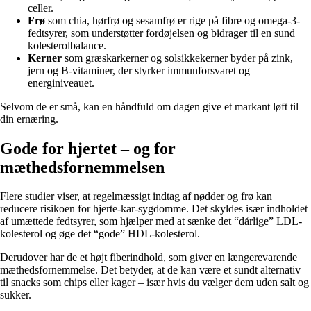
celler.
Frø
som chia, hørfrø og sesamfrø er rige på fibre og omega-3-
fedtsyrer, som understøtter fordøjelsen og bidrager til en sund
kolesterolbalance.
Kerner
som græskarkerner og solsikkekerner byder på zink,
jern og B-vitaminer, der styrker immunforsvaret og
energiniveauet.
Selvom de er små, kan en håndfuld om dagen give et markant løft til
din ernæring.
Gode for hjertet – og for
mæthedsfornemmelsen
Flere studier viser, at regelmæssigt indtag af nødder og frø kan
reducere risikoen for hjerte-kar-sygdomme. Det skyldes især indholdet
af umættede fedtsyrer, som hjælper med at sænke det “dårlige” LDL-
kolesterol og øge det “gode” HDL-kolesterol.
Derudover har de et højt fiberindhold, som giver en længerevarende
mæthedsfornemmelse. Det betyder, at de kan være et sundt alternativ
til snacks som chips eller kager – især hvis du vælger dem uden salt og
sukker.