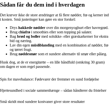
Sådan får du dem ind i hverdagen
Det kræver ikke de store ændringer at få flere nødder, frø og kerner ind
i kosten. Små justeringer kan gøre en stor forskel:
Drys
hakkede nødder
over din morgenyoghurt eller havregrød.
Brug
chiafrø
i smoothies eller som topping på salater.
Bag
brød og boller
med solsikke- eller græskarkerner for ekstra
bid og næring.
Lav din egen
müsliblanding
med en kombination af nødder, frø
og tørret frugt.
Brug
nøddesmør
som et sundere alternativ til smør eller pålæg.
Husk dog, at de er energitætte – en lille håndfuld (omkring 30 gram)
om dagen er som regel passende.
Spis for mavebalance: Fødevarer der fremmer en sund fordøjelse
Hjertesundhed i sociale sammenhænge – sådan håndterer du fristelser
Små skridt mod sundere kostvaner giver store resultater