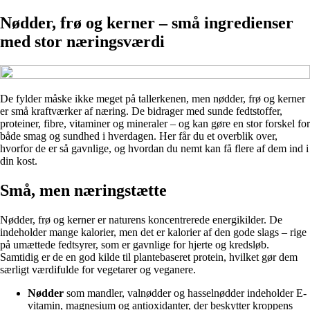
Nødder, frø og kerner – små ingredienser
med stor næringsværdi
De fylder måske ikke meget på tallerkenen, men nødder, frø og kerner
er små kraftværker af næring. De bidrager med sunde fedtstoffer,
proteiner, fibre, vitaminer og mineraler – og kan gøre en stor forskel for
både smag og sundhed i hverdagen. Her får du et overblik over,
hvorfor de er så gavnlige, og hvordan du nemt kan få flere af dem ind i
din kost.
Små, men næringstætte
Nødder, frø og kerner er naturens koncentrerede energikilder. De
indeholder mange kalorier, men det er kalorier af den gode slags – rige
på umættede fedtsyrer, som er gavnlige for hjerte og kredsløb.
Samtidig er de en god kilde til plantebaseret protein, hvilket gør dem
særligt værdifulde for vegetarer og veganere.
Nødder
som mandler, valnødder og hasselnødder indeholder E-
vitamin, magnesium og antioxidanter, der beskytter kroppens