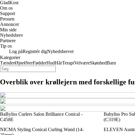
GladKost
Om os
Support
Pressen
Annoncer
Min side
Nyhedsbrev
Partnere
Tip os
Log på
Registrér dig
Nyhedsbrevet
Kategorier
Tænder
Øjne
Ører
Fødder
Hud
Hår
Terapi
Velvære
Skønhed
Barn
Overblik over krøllejern med forskellige f
BaByliss Curlers Salon Brilliance Conical -
Babyliss Pro Su
C458E
(C319E)
NICMA Styling Conical Curling Wand (14-
ELEVEN Austral
25mm)