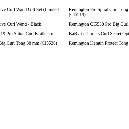
ive Curl Wand Gift Set (Limited
Remington Pro Spiral Curl Ton
(CI5519)
ive Curl Wand - Black
Remington CI5538 Pro Big Curl 
9 Pro Spiral Curl Krøllejern
BaByliss Curlers Curl Secret O
Big Curl Tong 38 mm (CI5538)
Remington Keratin Protect Tong