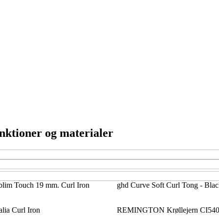
unktioner og materialer
blim Touch 19 mm. Curl Iron
ghd Curve Soft Curl Tong - Bla
ia Curl Iron
REMINGTON Krøllejern CI540