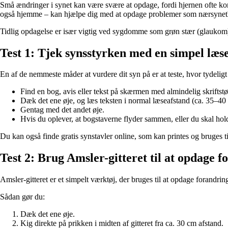
Små ændringer i synet kan være svære at opdage, fordi hjernen ofte komp
også hjemme – kan hjælpe dig med at opdage problemer som nærsynethed
Tidlig opdagelse er især vigtig ved sygdomme som grøn stær (glaukom) 
Test 1: Tjek synsstyrken med en simpel læse
En af de nemmeste måder at vurdere dit syn på er at teste, hvor tydeligt
Find en bog, avis eller tekst på skærmen med almindelig skriftstø
Dæk det ene øje, og læs teksten i normal læseafstand (ca. 35–40
Gentag med det andet øje.
Hvis du oplever, at bogstaverne flyder sammen, eller du skal hold
Du kan også finde gratis synstavler online, som kan printes og bruges til
Test 2: Brug Amsler-gitteret til at opdage 
Amsler-gitteret er et simpelt værktøj, der bruges til at opdage forandrin
Sådan gør du:
Dæk det ene øje.
Kig direkte på prikken i midten af gitteret fra ca. 30 cm afstand.