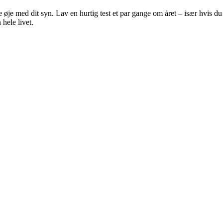
e øje med dit syn. Lav en hurtig test et par gange om året – især hvis d
hele livet.