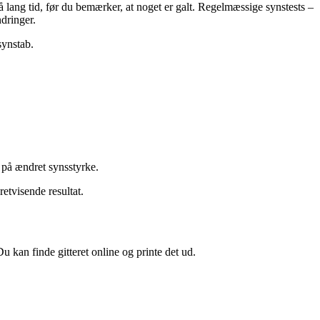
å lang tid, før du bemærker, at noget er galt. Regelmæssige synstests –
dringer.
synstab.
n på ændret synsstyrke.
retvisende resultat.
u kan finde gitteret online og printe det ud.