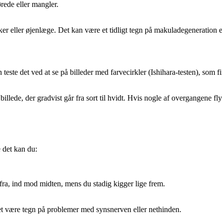
ørede eller mangler.
ker eller øjenlæge. Det kan være et tidligt tegn på makuladegeneration e
e det ved at se på billeder med farvecirkler (Ishihara-testen), som find
billede, der gradvist går fra sort til hvidt. Hvis nogle af overgangene 
e det kan du:
fra, ind mod midten, mens du stadig kigger lige frem.
t være tegn på problemer med synsnerven eller nethinden.