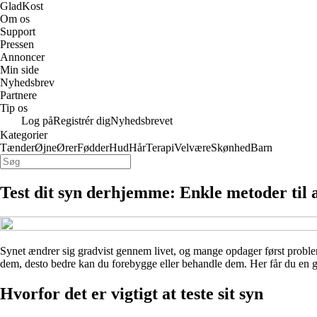
GladKost
Om os
Support
Pressen
Annoncer
Min side
Nyhedsbrev
Partnere
Tip os
Log på
Registrér dig
Nyhedsbrevet
Kategorier
Tænder
Øjne
Ører
Fødder
Hud
Hår
Terapi
Velvære
Skønhed
Barn
Test dit syn derhjemme: Enkle metoder til a
Synet ændrer sig gradvist gennem livet, og mange opdager først problem
dem, desto bedre kan du forebygge eller behandle dem. Her får du en 
Hvorfor det er vigtigt at teste sit syn