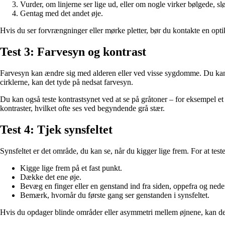
Vurder, om linjerne ser lige ud, eller om nogle virker bølgede, sl
Gentag med det andet øje.
Hvis du ser forvrængninger eller mørke pletter, bør du kontakte en opti
Test 3: Farvesyn og kontrast
Farvesyn kan ændre sig med alderen eller ved visse sygdomme. Du kan test
cirklerne, kan det tyde på nedsat farvesyn.
Du kan også teste kontrastsynet ved at se på gråtoner – for eksempel et 
kontraster, hvilket ofte ses ved begyndende grå stær.
Test 4: Tjek synsfeltet
Synsfeltet er det område, du kan se, når du kigger lige frem. For at test
Kigge lige frem på et fast punkt.
Dække det ene øje.
Bevæg en finger eller en genstand ind fra siden, oppefra og nede
Bemærk, hvornår du første gang ser genstanden i synsfeltet.
Hvis du opdager blinde områder eller asymmetri mellem øjnene, kan de