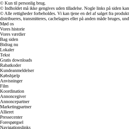
© Kun til personlig brug.
© Indholdet må ikke gengives uden tilladelse. Nogle links på siden ka
© Alle rettigheder forbeholdes. Vi kan tjene en del af salget fra produk
distribueres, transmitteres, cachelagres eller på anden måde bruges, und
Mød os
Vores historie
Vores værdier
Bag siden
Bidrag nu
Lokaler
Tekst
Gratis downloads
Rabatkoder
Kundeanmeldelser
Købshjælp
Anvisninger
Film
Koordination
Annoncegiver
Annoncepartner
Marketingpartner
Allieret
Pressecenter
Forespørgsel
Navigationslinks