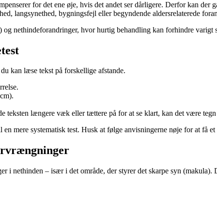
enserer for det ene øje, hvis det andet ser dårligere. Derfor kan der g
, langsynethed, bygningsfejl eller begyndende aldersrelaterede foran
og nethindeforandringer, hvor hurtig behandling kan forhindre varigt 
test
 du kan læse tekst på forskellige afstande.
rrelse.
 cm).
e teksten længere væk eller tættere på for at se klart, kan det være teg
 en mere systematisk test. Husk at følge anvisningerne nøje for at få et 
forvrængninger
ger i nethinden – især i det område, der styrer det skarpe syn (makula). D