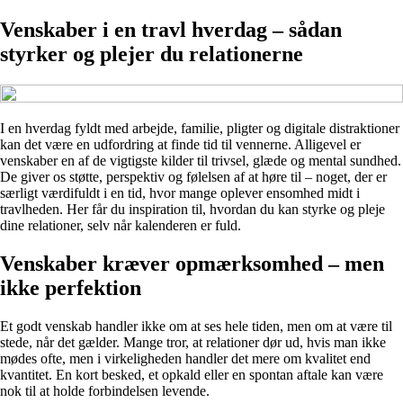
Venskaber i en travl hverdag – sådan
styrker og plejer du relationerne
I en hverdag fyldt med arbejde, familie, pligter og digitale distraktioner
kan det være en udfordring at finde tid til vennerne. Alligevel er
venskaber en af de vigtigste kilder til trivsel, glæde og mental sundhed.
De giver os støtte, perspektiv og følelsen af at høre til – noget, der er
særligt værdifuldt i en tid, hvor mange oplever ensomhed midt i
travlheden. Her får du inspiration til, hvordan du kan styrke og pleje
dine relationer, selv når kalenderen er fuld.
Venskaber kræver opmærksomhed – men
ikke perfektion
Et godt venskab handler ikke om at ses hele tiden, men om at være til
stede, når det gælder. Mange tror, at relationer dør ud, hvis man ikke
mødes ofte, men i virkeligheden handler det mere om kvalitet end
kvantitet. En kort besked, et opkald eller en spontan aftale kan være
nok til at holde forbindelsen levende.