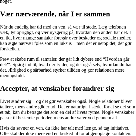
noget.
Vær nærværende, når I er sammen
Når du endelig har tid med en ven, så vær til stede. Læg telefonen
væk, lyt oprigtigt, og vær nysgerrig på, hvordan den anden har det. I
en tid, hvor mange samtaler foregår over beskeder og sociale medier,
kan ægte nærvær føles som en luksus – men det er netop det, der gør
forskellen.
Prøv at skabe rum til samtaler, der går lidt dybere end “Hvordan går
det?”. Spørg ind til, hvad der fylder, og del også selv, hvordan du har
det. Ærlighed og sårbarhed styrker tilliden og gør relationen mere
meningsfuld.
Accepter, at venskaber forandrer sig
Livet ændrer sig – og det gør venskaber også. Nogle relationer bliver
tættere, mens andre glider ud. Det er naturligt. I stedet for at se det som
et tab, kan du betragte det som en del af livets rytme. Nogle venskaber
passer til bestemte perioder, mens andre varer ved gennem alt.
Hvis du savner en ven, du ikke har talt med længe, så tag initiativet.
Ofte skal der ikke mere end en besked til for at genoptage kontakten.