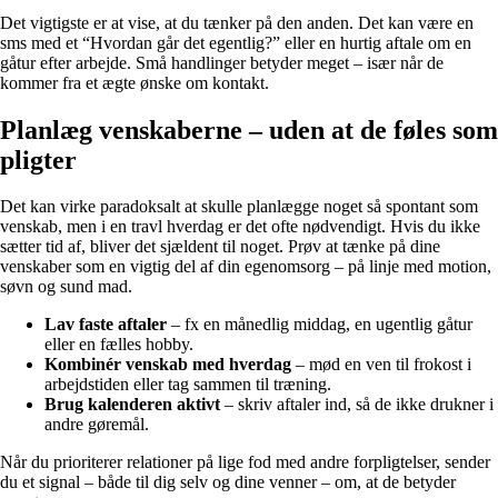
Det vigtigste er at vise, at du tænker på den anden. Det kan være en
sms med et “Hvordan går det egentlig?” eller en hurtig aftale om en
gåtur efter arbejde. Små handlinger betyder meget – især når de
kommer fra et ægte ønske om kontakt.
Planlæg venskaberne – uden at de føles som
pligter
Det kan virke paradoksalt at skulle planlægge noget så spontant som
venskab, men i en travl hverdag er det ofte nødvendigt. Hvis du ikke
sætter tid af, bliver det sjældent til noget. Prøv at tænke på dine
venskaber som en vigtig del af din egenomsorg – på linje med motion,
søvn og sund mad.
Lav faste aftaler
– fx en månedlig middag, en ugentlig gåtur
eller en fælles hobby.
Kombinér venskab med hverdag
– mød en ven til frokost i
arbejdstiden eller tag sammen til træning.
Brug kalenderen aktivt
– skriv aftaler ind, så de ikke drukner i
andre gøremål.
Når du prioriterer relationer på lige fod med andre forpligtelser, sender
du et signal – både til dig selv og dine venner – om, at de betyder