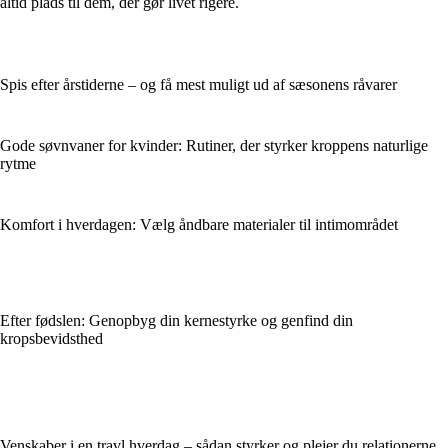
altid plads til dem, der gør livet rigere.
Spis efter årstiderne – og få mest muligt ud af sæsonens råvarer
Gode søvnvaner for kvinder: Rutiner, der styrker kroppens naturlige
rytme
Komfort i hverdagen: Vælg åndbare materialer til intimområdet
Efter fødslen: Genopbyg din kernestyrke og genfind din
kropsbevidsthed
Venskaber i en travl hverdag – sådan styrker og plejer du relationerne