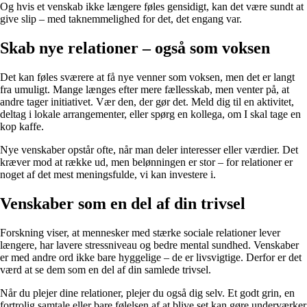
Og hvis et venskab ikke længere føles gensidigt, kan det være sundt at
give slip – med taknemmelighed for det, det engang var.
Skab nye relationer – også som voksen
Det kan føles sværere at få nye venner som voksen, men det er langt
fra umuligt. Mange længes efter mere fællesskab, men venter på, at
andre tager initiativet. Vær den, der gør det. Meld dig til en aktivitet,
deltag i lokale arrangementer, eller spørg en kollega, om I skal tage en
kop kaffe.
Nye venskaber opstår ofte, når man deler interesser eller værdier. Det
kræver mod at række ud, men belønningen er stor – for relationer er
noget af det mest meningsfulde, vi kan investere i.
Venskaber som en del af din trivsel
Forskning viser, at mennesker med stærke sociale relationer lever
længere, har lavere stressniveau og bedre mental sundhed. Venskaber
er med andre ord ikke bare hyggelige – de er livsvigtige. Derfor er det
værd at se dem som en del af din samlede trivsel.
Når du plejer dine relationer, plejer du også dig selv. Et godt grin, en
fortrolig samtale eller bare følelsen af at blive set kan gøre underværker