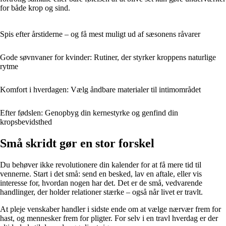
for både krop og sind.
Spis efter årstiderne – og få mest muligt ud af sæsonens råvarer
Gode søvnvaner for kvinder: Rutiner, der styrker kroppens naturlige
rytme
Komfort i hverdagen: Vælg åndbare materialer til intimområdet
Efter fødslen: Genopbyg din kernestyrke og genfind din
kropsbevidsthed
Små skridt gør en stor forskel
Du behøver ikke revolutionere din kalender for at få mere tid til
vennerne. Start i det små: send en besked, lav en aftale, eller vis
interesse for, hvordan nogen har det. Det er de små, vedvarende
handlinger, der holder relationer stærke – også når livet er travlt.
At pleje venskaber handler i sidste ende om at vælge nærvær frem for
hast, og mennesker frem for pligter. For selv i en travl hverdag er der