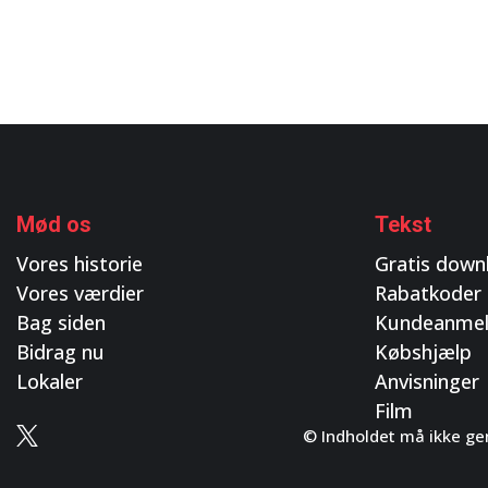
Mød os
Tekst
Vores historie
Gratis down
Vores værdier
Rabatkoder
Bag siden
Kundeanmel
Bidrag nu
Købshjælp
Lokaler
Anvisninger
Film
© Indholdet må ikke gen