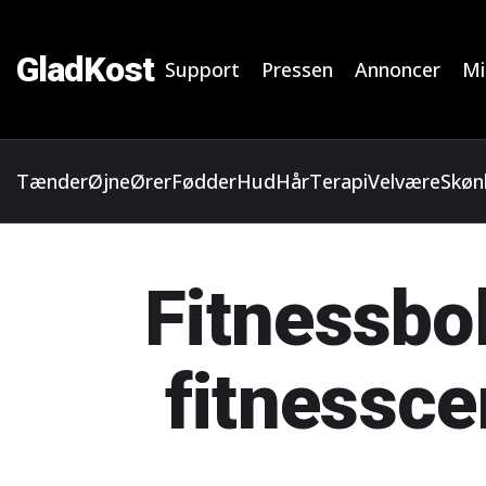
GladKost
Support
Pressen
Annoncer
Mi
Tænder
Øjne
Ører
Fødder
Hud
Hår
Terapi
Velvære
Skøn
Fitnessbo
fitnessce