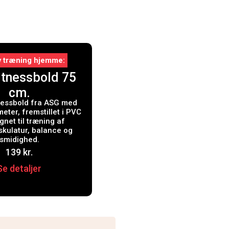
iv træning hjemme
itnessbold 75
cm.
tnessbold fra ASG med
eter, fremstillet i PVC
gnet til træning af
kulatur, balance og
smidighed.
139
kr.
Se detaljer