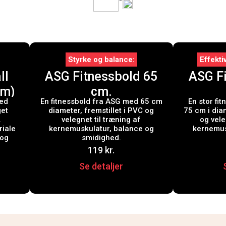
Styrke og balance
Effekt
ll
ASG Fitnessbold 65
ASG F
cm)
cm.
med
En fitnessbold fra ASG med 65 cm
En stor fi
get
diameter, fremstillet i PVC og
75 cm i diam
.
velegnet til træning af
og vele
riale
kernemuskulatur, balance og
kernemus
 og
smidighed.
119
kr.
Se detaljer