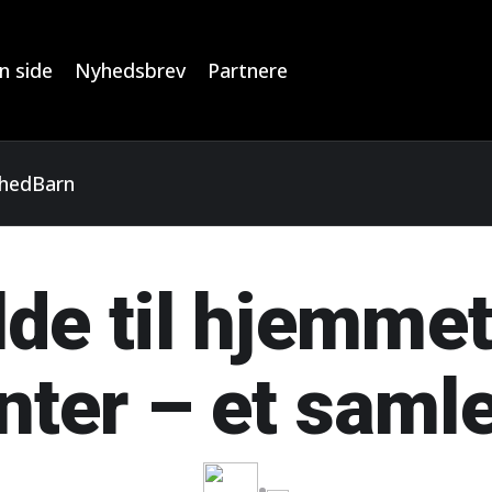
n side
Nyhedsbrev
Partnere
hed
Barn
lde til hjemme
nter – et samle