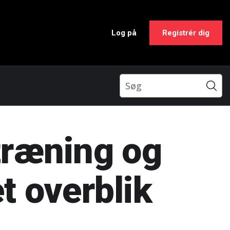
Log på
Registrér dig
træning og
t overblik