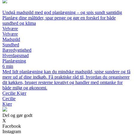
Undgå madspild med god planlægning – og spis sundt samtidig
Planlæg dine måltider, spar penge og gør en forskel for både
sundhed og klima
Velvære
Velvære
Madspild
Sundhed
Bæredygtighed
Hverdagsmad
Planlægning
6 min
Med lidt planlægning kan du mindske madspild, spise sundere og få
mere ud af dine indkøb. Få praktiske råd til, hvordan du organiserer
dit køkken, bruger resterne kreativt og handler med omtanke for
både miljø og økonomi.
Cecilie Kjær
Cecilie
Kjær
Del og gør godt
X
Facebook
Instagram