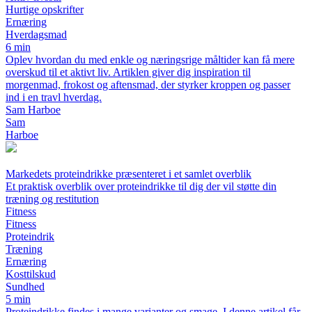
Hurtige opskrifter
Ernæring
Hverdagsmad
6 min
Oplev hvordan du med enkle og næringsrige måltider kan få mere
overskud til et aktivt liv. Artiklen giver dig inspiration til
morgenmad, frokost og aftensmad, der styrker kroppen og passer
ind i en travl hverdag.
Sam Harboe
Sam
Harboe
Markedets proteindrikke præsenteret i et samlet overblik
Et praktisk overblik over proteindrikke til dig der vil støtte din
træning og restitution
Fitness
Fitness
Proteindrik
Træning
Ernæring
Kosttilskud
Sundhed
5 min
Proteindrikke findes i mange varianter og smage. I denne artikel får