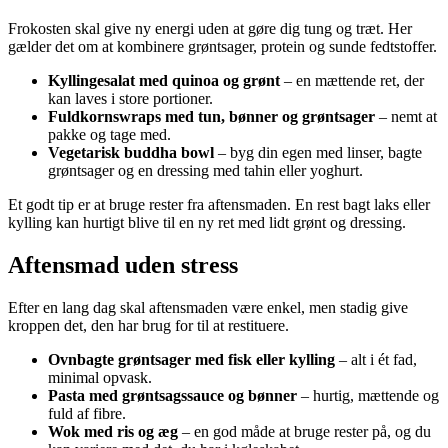
Frokosten skal give ny energi uden at gøre dig tung og træt. Her
gælder det om at kombinere grøntsager, protein og sunde fedtstoffer.
Kyllingesalat med quinoa og grønt
– en mættende ret, der
kan laves i store portioner.
Fuldkornswraps med tun, bønner og grøntsager
– nemt at
pakke og tage med.
Vegetarisk buddha bowl
– byg din egen med linser, bagte
grøntsager og en dressing med tahin eller yoghurt.
Et godt tip er at bruge rester fra aftensmaden. En rest bagt laks eller
kylling kan hurtigt blive til en ny ret med lidt grønt og dressing.
Aftensmad uden stress
Efter en lang dag skal aftensmaden være enkel, men stadig give
kroppen det, den har brug for til at restituere.
Ovnbagte grøntsager med fisk eller kylling
– alt i ét fad,
minimal opvask.
Pasta med grøntsagssauce og bønner
– hurtig, mættende og
fuld af fibre.
Wok med ris og æg
– en god måde at bruge rester på, og du