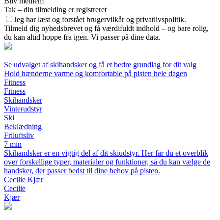
Bliv medlem
Tak – din tilmelding er registreret
Jeg har læst og forstået brugervilkår og privatlivspolitik.
Tilmeld dig nyhedsbrevet og få værdifuldt indhold – og bare rolig,
du kan altid hoppe fra igen. Vi passer på dine data.
Se udvalget af skihandsker og få et bedre grundlag for dit valg
Hold hænderne varme og komfortable på pisten hele dagen
Fitness
Fitness
Skihandsker
Vinterudstyr
Ski
Beklædning
Friluftsliv
7 min
Skihandsker er en vigtig del af dit skiudstyr. Her får du et overblik
over forskellige typer, materialer og funktioner, så du kan vælge de
handsker, der passer bedst til dine behov på pisten.
Cecilie Kjær
Cecilie
Kjær