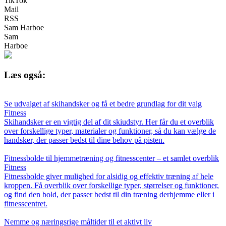
TikTok
Mail
RSS
Sam Harboe
Sam
Harboe
Læs også:
Se udvalget af skihandsker og få et bedre grundlag for dit valg
Fitness
Skihandsker er en vigtig del af dit skiudstyr. Her får du et overblik
over forskellige typer, materialer og funktioner, så du kan vælge de
handsker, der passer bedst til dine behov på pisten.
Fitnessbolde til hjemmetræning og fitnesscenter – et samlet overblik
Fitness
Fitnessbolde giver mulighed for alsidig og effektiv træning af hele
kroppen. Få overblik over forskellige typer, størrelser og funktioner,
og find den bold, der passer bedst til din træning derhjemme eller i
fitnesscentret.
Nemme og næringsrige måltider til et aktivt liv