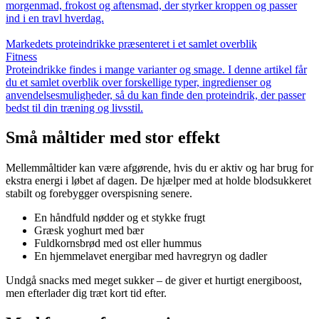
morgenmad, frokost og aftensmad, der styrker kroppen og passer
ind i en travl hverdag.
Markedets proteindrikke præsenteret i et samlet overblik
Fitness
Proteindrikke findes i mange varianter og smage. I denne artikel får
du et samlet overblik over forskellige typer, ingredienser og
anvendelsesmuligheder, så du kan finde den proteindrik, der passer
bedst til din træning og livsstil.
Små måltider med stor effekt
Mellemmåltider kan være afgørende, hvis du er aktiv og har brug for
ekstra energi i løbet af dagen. De hjælper med at holde blodsukkeret
stabilt og forebygger overspisning senere.
En håndfuld nødder og et stykke frugt
Græsk yoghurt med bær
Fuldkornsbrød med ost eller hummus
En hjemmelavet energibar med havregryn og dadler
Undgå snacks med meget sukker – de giver et hurtigt energiboost,
men efterlader dig træt kort tid efter.