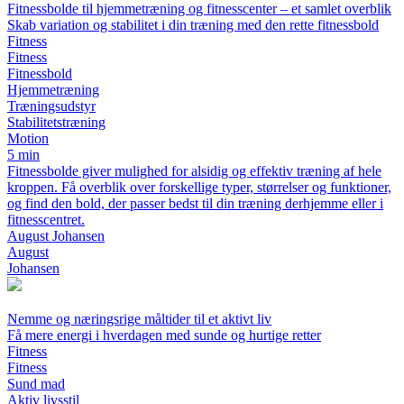
Fitnessbolde til hjemmetræning og fitnesscenter – et samlet overblik
Skab variation og stabilitet i din træning med den rette fitnessbold
Fitness
Fitness
Fitnessbold
Hjemmetræning
Træningsudstyr
Stabilitetstræning
Motion
5 min
Fitnessbolde giver mulighed for alsidig og effektiv træning af hele
kroppen. Få overblik over forskellige typer, størrelser og funktioner,
og find den bold, der passer bedst til din træning derhjemme eller i
fitnesscentret.
August Johansen
August
Johansen
Nemme og næringsrige måltider til et aktivt liv
Få mere energi i hverdagen med sunde og hurtige retter
Fitness
Fitness
Sund mad
Aktiv livsstil