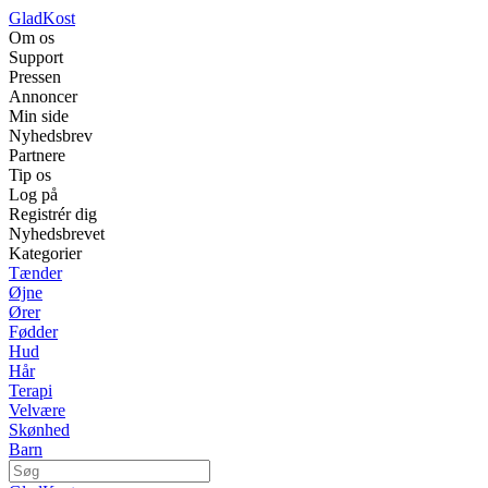
GladKost
Om os
Support
Pressen
Annoncer
Min side
Nyhedsbrev
Partnere
Tip os
Log på
Registrér dig
Nyhedsbrevet
Kategorier
Tænder
Øjne
Ører
Fødder
Hud
Hår
Terapi
Velvære
Skønhed
Barn