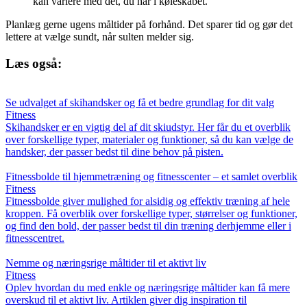
kan variere med det, du har i køleskabet.
Planlæg gerne ugens måltider på forhånd. Det sparer tid og gør det
lettere at vælge sundt, når sulten melder sig.
Læs også:
Se udvalget af skihandsker og få et bedre grundlag for dit valg
Fitness
Skihandsker er en vigtig del af dit skiudstyr. Her får du et overblik
over forskellige typer, materialer og funktioner, så du kan vælge de
handsker, der passer bedst til dine behov på pisten.
Fitnessbolde til hjemmetræning og fitnesscenter – et samlet overblik
Fitness
Fitnessbolde giver mulighed for alsidig og effektiv træning af hele
kroppen. Få overblik over forskellige typer, størrelser og funktioner,
og find den bold, der passer bedst til din træning derhjemme eller i
fitnesscentret.
Nemme og næringsrige måltider til et aktivt liv
Fitness
Oplev hvordan du med enkle og næringsrige måltider kan få mere
overskud til et aktivt liv. Artiklen giver dig inspiration til