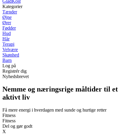
GladKost
Kategorier
Tænder
Øjne
Ører
Fødder
Hud
Hår
Terapi
Velvære
Skønhed
Barn
Log på
Registrér dig
Nyhedsbrevet
Nemme og næringsrige måltider til et
aktivt liv
Få mere energi i hverdagen med sunde og hurtige retter
Fitness
Fitness
Del og gør godt
X