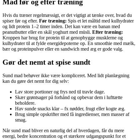
Mad før og efter træning
Hvis du træner regelmæssigt, er det vigtigt at tænke over, hvad du
spiser før og efter.
Før træning:
Spis et let måltid med kulhydrater
og lidt protein 1–2 timer inden. Det kan være en banan med
peanutbutter eller en skål yoghurt med müsli.
Efter træning:
Kroppen har brug for protein til at genopbygge musklerne og
kulhydrater til at fylde energidepoterne op. En smoothie med mælk,
bær og proteinpulver eller en sandwich med æg er gode valg.
Gør det nemt at spise sundt
Sund mad behøver ikke være kompliceret. Med lidt planlægning
kan du gøre det nemt for dig selv:
Lav store portioner og frys ned til travle dage.
Skær grøntsager på forhånd og opbevar dem i lufttætte
beholdere.
Hav sunde snacks klar – fx nødder, frugt eller kogte æg.
Brug simple opskrifter med få ingredienser, men masser af
smag.
Når sund mad bliver en naturlig del af hverdagen, får du mere
energi, bedre koncentration og et stærkere udgangspunkt for et