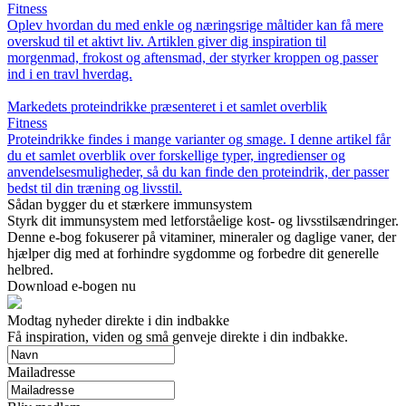
Fitness
Oplev hvordan du med enkle og næringsrige måltider kan få mere
overskud til et aktivt liv. Artiklen giver dig inspiration til
morgenmad, frokost og aftensmad, der styrker kroppen og passer
ind i en travl hverdag.
Markedets proteindrikke præsenteret i et samlet overblik
Fitness
Proteindrikke findes i mange varianter og smage. I denne artikel får
du et samlet overblik over forskellige typer, ingredienser og
anvendelsesmuligheder, så du kan finde den proteindrik, der passer
bedst til din træning og livsstil.
Sådan bygger du et stærkere immunsystem
Styrk dit immunsystem med letforståelige kost- og livsstilsændringer.
Denne e-bog fokuserer på vitaminer, mineraler og daglige vaner, der
hjælper dig med at forhindre sygdomme og forbedre dit generelle
helbred.
Download e-bogen nu
Modtag nyheder direkte i din indbakke
Få inspiration, viden og små genveje direkte i din indbakke.
Mailadresse