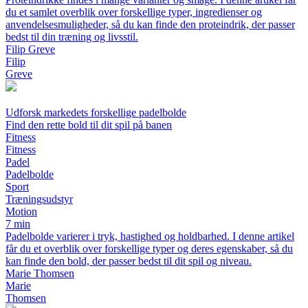
du et samlet overblik over forskellige typer, ingredienser og
anvendelsesmuligheder, så du kan finde den proteindrik, der passer
bedst til din træning og livsstil.
Filip Greve
Filip
Greve
Udforsk markedets forskellige padelbolde
Find den rette bold til dit spil på banen
Fitness
Fitness
Padel
Padelbolde
Sport
Træningsudstyr
Motion
7 min
Padelbolde varierer i tryk, hastighed og holdbarhed. I denne artikel
får du et overblik over forskellige typer og deres egenskaber, så du
kan finde den bold, der passer bedst til dit spil og niveau.
Marie Thomsen
Marie
Thomsen