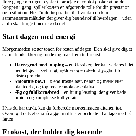
flere gange om ugen, cykler til arbejde eller blot ønsker at holde
kroppen i gang, spiller kosten en afgørende rolle for din præstation
og restitution. Her får du inspiration til, hvordan du kan
sammensætte måltider, der giver dig brændstof til hverdagen – uden
at du skal bruge timer i køkkenet.
Start dagen med energi
Morgenmaden sætter tonen for resten af dagen. Den skal give dig et
stabilt blodsukker og holde dig mæt frem til frokost.
Havregrød med topping
– en klassiker, der kan varieres i det
uendelige. Tilsæt frugt, nødder og en skefuld yoghurt for
ekstra protein.
Smoothie bowl
– blend frosne bær, banan og mælk eller
plantedrik, og top med granola og chiafrø.
Æg og fuldkornsbrød
– en hurtig løsning, der giver både
protein og komplekse kulhydrater.
Hvis du har travlt, kan du forberede morgenmaden aftenen før.
Overnight oats eller små ægge-muffins er perfekte til at tage med på
farten.
Frokost, der holder dig kørende